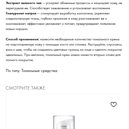
Экстракт зеленого чая
— ускоряет обменные процессы и защищает кожу, не
перегружая ее. Способствует заживлению и успокаивает воспаления.
Гиалуронат натрия
— стимулирует выработку коллагена, укрепляет
соединительную ткань, глубоко проникая в кожу разглаживает ее и
омолаживает, эффективно увлажняет и питает, предупреждает появление
новых морщин.
Способ применения:
нанесите необходимое количество тонального крема
на подготовленную кожу с помощью кисти или спонжа. Растушуйте, спускаясь
вниз к шее, чтобы не создавать цветовых границ на лице и сделать покрытие
идеальным. При желании, тональный крем можно нанести вторым слоем для
полного покрытия.
По типу: Тональные средства
СМОТРИТЕ ТАКЖЕ
Для клиента