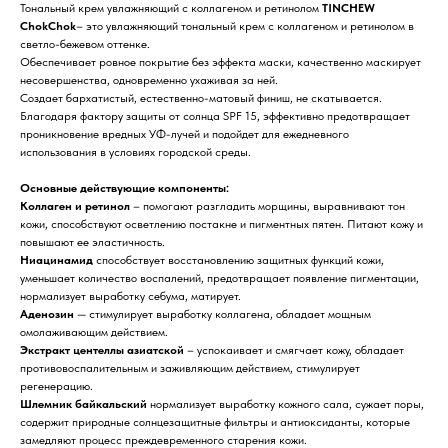
Тональный крем увлажняющий с коллагеном и ретинолом
TINCHEW
ChokChok
– это увлажняющий тональный крем с коллагеном и ретинолом в
светло-бежевом оттенке.
Обеспечивает ровное покрытие без эффекта маски, качественно маскирует
несовершенства, одновременно ухаживая за ней.
Создает бархатистый, естественно-матовый финиш, не скатывается.
Благодаря фактору защиты от солнца SPF 15, эффективно предотвращает
проникновение вредных УФ-лучей и подойдет для ежедневного
использования в условиях городской среды.
Основные действующие компоненты:
Коллаген и ретинол
– помогают разгладить морщины, выравнивают тон
кожи, способствуют осветлению постакне и пигментных пятен. Питают кожу и
повышают ее эластичность.
Ниацинамид
способствует восстановлению защитных функций кожи,
уменьшает количество воспалений, предотвращает появление пигментации,
нормализует выработку себума, матирует.
Аденозин
— стимулирует выработку коллагена, обладает мощным
омолаживающим действием.
Экстракт центеллы азиатской
– успокаивает и смягчает кожу, обладает
противовоспалительным и заживляющим действием, стимулирует
регенерацию.
Шлемник байкальский
нормализует выработку кожного сала, сужает поры,
содержит природные солнцезащитные фильтры и антиоксиданты, которые
замедляют процесс преждевременного старения кожи.