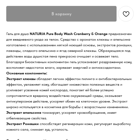
В корзину
Гель для душа
NATURIA Pure Body Wash Cranberry & Orange
предназначен
для ежедневного ухода за телом. Средство с ароматом клюквы и апельсина
изготовлено с использованием мягкой моющей основы, экстрактов ромашки,
лаванды, сладкого апельсина и ягод северной клюквы. Образующаяся под
действием воды душистая пена прекрасно очищает и освежает тело.
Благодаря биоактивным компонентам гель успокаивает раздраженную кожу,
восполняет недостаток влаги, заряжает энергией и антиоксидантами.
Основные компоненты:
Экстракт клюквы
обладает легким эффектом пилинга и антибактериальным
эффектом, увлажняет кожу, обогащает множеством полезных веществ и
усиливает усвоение кожей кислорода, помогает ей более успешно
сопротивляться вредному воздействию окружающей среды, оказывает
антикуперозное действие, ускоряет обмен на клеточном уровне. Экстракт
широко используется в косметике для борьбы с возрастными изменениями.
Экстракт апельсина
тонизирует, ускоряет кровообращение, имеет
отбеливающие свойства.
Экстракт Ромашки
способствует регенерации кожи, регулирует выработку
кожного сала, снимает зуд, усталость.