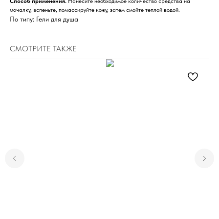
Способ применения.
Нанесите необходимое количество средства на
мочалку, вспеньте, помассируйте кожу, затем смойте теплой водой.
По типу: Гели для душа
СМОТРИТЕ ТАКЖЕ
Для клиента
Отзывы
Каталог
Контакты
Доставка и оплата
О нас
Контакты
Комсомольск-на-Амуре, ​