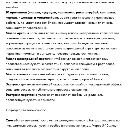
восстанавливает и уплотняет его структуру, разглаживает кератиновые
чешуйки.
10 протеинов (ячменя, кукурузы, картофеля, риса, отрубей, сои, овса,
гороха, пшеницы и миндаля)
оказывают увлажняющее и укрепляющее
действие, придают волосам блеск, повышают эластичность и плотность,
защищают от повреждений.
Масло арганы
насыщает волосы и кожу головы невероятным количеством
полезных компонентов, оказывает питательное и увлажняющее действие,
нормализует процессы обмена в коже, что способствует укреплению
волосяных луковиц и восстановлению поврежденной структуры волос, они
перестают ломаться и выпадать, исчезают секущиеся кончики.
Масло виноградной косточки
глубоко увлажняет и питает волосы,
предотвращает сухость и ломкость. Укрепляет и стимулирует рост волос,
защищает от вредного воздействия окружающей среды.
Масло камелии
помогает избавиться от зуда и сухости кожи головы,
предотвращает появление перхоти, возвращает здоровый блеск.
Экстракт центеллы азиатской
оказывает сильный антиоксидантный эффект,
защищая волосы от губительного процесса окисления.
Экстракт портулака
увлажняет, подавляет свободные радикалы,
препятствует сухости и ломкости.
Подходит для тонких волос.
Способ применения:
после мытья шампунем нанесите бальзам по длине на
чуть влажные волосы, уделяя особое внимание кончикам. Через 5-10 минут