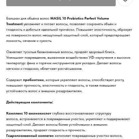
Бальзам для объёма волос
MASIL 10 Probiotics Perfect Volume
Treatment
увлажняет и питает волосы, позволяет сохранять объём и
гладкость и добиться идеальной причёски. Повышает эластичность, образует
на поверхности волос неощутимый защитный слой, который предотвращает
ломкость, сечение и сухость.
Оживляет тусклые безжизненные волосы, придаёт здоровый блеск.
Уменьшает повреждение, вызванное воздействием УФ-изулучения и высоких
температур: фена и горячих инструментов для укладки. Делает волосы
мягкими и гладкими, облегчает расчёсывание.
Содержит
пробиотики
, которые укрепляют волосы, способствуют росту,
повышают прочность, эластичность и гладкость, а также повышают
устойчивость волос к внешним раздражителям.
Действующие компоненты:
Комплекс 10 аминокислот
глубоко восстанавливают структуру
волоса, встраиваются в поврежденные участки, укрепляют и поддерживают
защитный слой. Делают волосы более устойчивыми к внешним
раздражителям, придают гладкость и прочность.
Гидролизованный коллаген
заполняет поврежденные участки волоса,