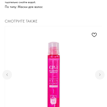
тщательно смойте водой.
По типу: Маски для волос
СМОТРИТЕ ТАКЖЕ
Для клиента
Отзывы
Каталог
Контакты
Доставка и оплата
О нас
Контакты
Комсомольск-на-Амуре, ​
проспект Ленина 46 ТЦ Оникс
+7 (999) 794-15-06
Контактный телефон
Пн-Вс с 10:00 до 19:00