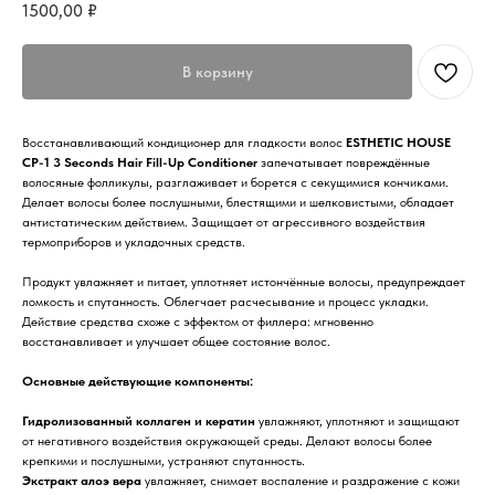
1500,00
₽
В корзину
Восстанавливающий кондиционер для гладкости волос
ESTHETIC HOUSE
CP-1 3 Seconds Hair Fill-Up Conditioner
запечатывает повреждённые
волосяные фолликулы, разглаживает и борется с секущимися кончиками.
Делает волосы более послушными, блестящими и шелковистыми, обладает
антистатическим действием. Защищает от агрессивного воздействия
термоприборов и укладочных средств.
Продукт увлажняет и питает, уплотняет истончённые волосы, предупреждает
ломкость и спутанность. Облегчает расчесывание и процесс укладки.
Действие средства схоже с эффектом от филлера: мгновенно
восстанавливает и улучшает общее состояние волос.
Основные действующие компоненты:
Гидролизованный коллаген и кератин
увлажняют, уплотняют и защищают
от негативного воздействия окружающей среды. Делают волосы более
крепкими и послушными, устраняют спутанность.
Экстракт алоэ вера
увлажняет, снимает воспаление и раздражение с кожи