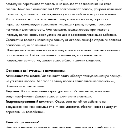
поэтому не пересушивает волосы и не вызывает раздражения на коже
головы. Комплекс аминокислот LPP разглаживает волосы, убирает излишнюю
пушистость, запаивает поврежденные участки и облегчает расчесывание.
Растительные экстракты освежают кожу головы и волосы, борются с
перхотью, стимулируют волосяные луковицы к росту, придают волосам
легкость и шелковистость. Аминокислоты шелка хорошо проникают в
кутикулу волос, оказывают увлажняющее и восстанавливающее действие.
Создают на волосах невидимую защиту от агрессивных факторов, укрепляют
ослабленные, окрашенные локоны.
Шампунь мягко очищает волосы и кожу головы, оставляет локоны свежими и
рассыпчатыми. Глубоко увлажняет и питает их, восстанавливает
поврежденные участки, делает волосы блестящими и гладкими.
Основные действующие компоненты:
Аминокислоты шелка.
Удерживают влагу, образуя тонкую защитную пленку и
не утяжеляя волосы. Благодаря этому волосы становятся шелковистыми,
Для клиента
объемными и блестящими.
Кератин.
Восстанавливает структуру волос. Укрепляет их, повышает
Отзывы
Каталог
защитные функции. Делает волосы прочными и сильными.
Контакты
Гидролизированный коллаген.
Оказывает лечебное действие на
Доставка и оплата
секущиеся кончики, насыщает антиоксидантами, обеспечивает защиту от
О нас
агрессивных воздействий.
Контакты
Способ применения:
Выдавите немного шампуня на ладонь и распределите от корней волос до