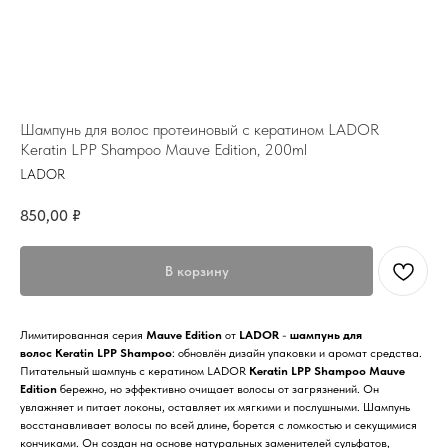
Шампунь для волос протеиновый с кератином LADOR
Keratin LPP Shampoo Mauve Edition, 200ml
LADOR
850,00
₽
В корзину
Лимитированная серия
Mauve Edition
от
LADOR
-
шампунь для
волос Keratin LPP Shampoo
: обновлён дизайн упаковки и аромат средства.
Питательный шампунь с кератином LADOR
Keratin LPP Shampoo Mauve
Edition
бережно, но эффективно очищает волосы от загрязнений. Он
увлажняет и питает локоны, оставляет их мягкими и послушными. Шампунь
восстанавливает волосы по всей длине, борется с ломкостью и секущимися
кончиками. Он создан на основе натуральных заменителей сульфатов,