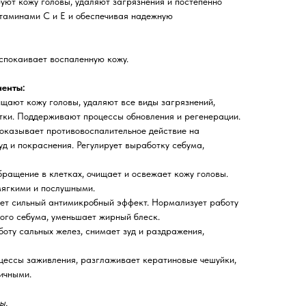
ют кожу головы, удаляют загрязнения и постепенно
таминами С и Е и обеспечивая надежную
спокаивает воспаленную кожу.
енты:
щают кожу головы, удаляют все виды загрязнений,
ки. Поддерживают процессы обновления и регенерации.
 оказывает противовоспалительное действие на
уд и покраснения. Регулирует выработку себума,
ращение в клетках, очищает и освежает кожу головы.
 мягкими и послушными.
ет сильный антимикробный эффект. Нормализует работу
ого себума, уменьшает жирный блеск.
оту сальных желез, снимает зуд и раздражения,
цессы заживления, разглаживает кератиновые чешуйки,
ичными.
ы.