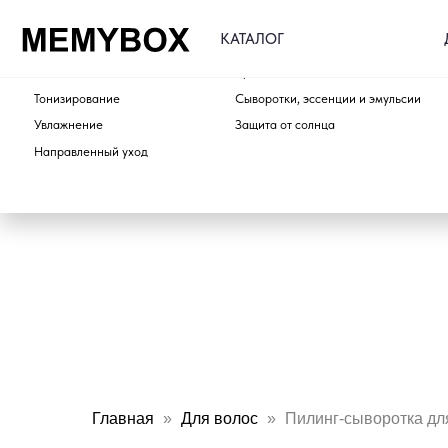
ДОСТАВ
КАТАЛОГ
ПО ТИПУ
ПО ЭТАПУ
Очищение
Кремы для лица и шеи
Тонизирование
Сыворотки, эссенции и эмульсии
Увлажнение
Защита от солнца
Направленный уход
Главная
Для волос
Пилинг-сыворотка дл