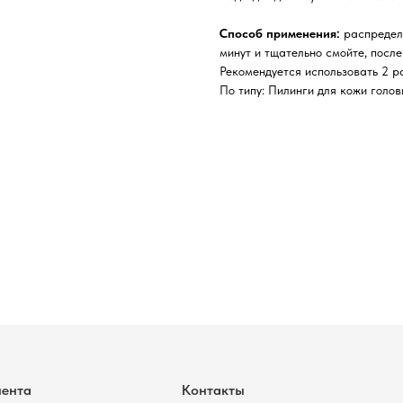
Способ применения:
распредели
минут и тщательно смойте, после
Рекомендуется использовать 2 р
По типу: Пилинги для кожи голо
Контакты
Комсомольск-на-Амуре, ​
проспект Ленина 46 ТЦ Оникс
+7 (999) 794-15-06
Контактный телефон