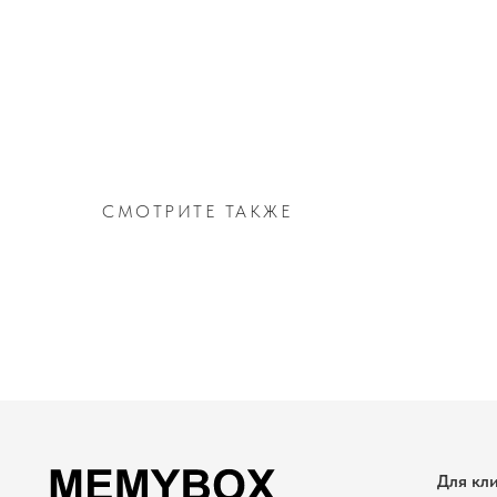
СМОТРИТЕ ТАКЖЕ
Для клиента
Каталог
ИП Чернышов Руслан Владимирович
ИНН 271200669866
Доставка и оплата
ОГРНИП 318272400021282
О нас
Политика конфиденциальности и обработки персональных данных
Отзывы
Согласие на обработку персональных данных
Согласие на получение рекламно-информационной рассылки
Контакты
Политика использования файлов cookie
Публичная Оферта
MEMYBOX. Все права защищены