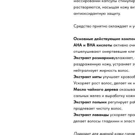
массировании капсулы стимулиру
растворяются, насыщая кожу ви
антиоксидантную защиту.
Средство приятно охлаждает и у
Основные действующие компон
AHA и BHA кислоты
активно очи
отшелушивают омертвевшие клет
Экстракт розмарина
увлажняет,
раздраженную кожу, устраняет з
нейтрализует жирность волос.
Экстракт мяты
улучшает кровооб
Ускоряет рост волос, делает их
Масло чайного дерева
оказыва
сальных желез и выработку кожн
Экстракт полыни
регулирует раб
продлевает чистоту волос.
Экстракт лаванды
ускоряет про
делает волосы гладкими и эласт
Подходит для жирной кожи голов