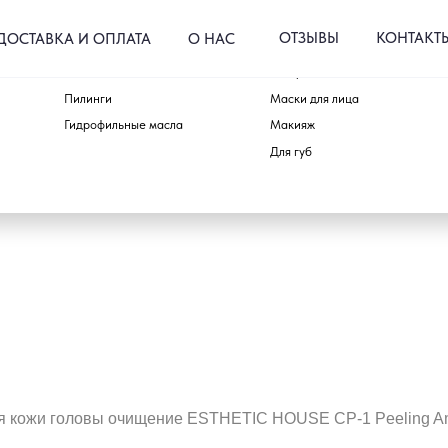
ОТЗЫВЫ
КОНТАКТЫ
КА И ОПЛАТА
О НАС
Пенки и гели
Тонеры и пэды
Для тела
Пилинги
Маски для лица
Для волос
Гидрофильные масла
Макияж
Аксессуары
Для губ
Наборы
я кожи головы очищение ESTHETIC HOUSE CP-1 Peeling Am