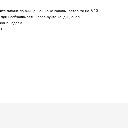
те пилинг по очищенной коже головы, оставьте на 5-10
 при необходимости используйте кондиционер.
аза в неделю.
вы
Пн-Вс с 10:00 до 19:00
Режим работы
*Instagram (принадлежит компании Meta, признанной экстремистской и
запрещённой на территории РФ