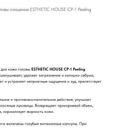
оловы очищение ESTHETIC HOUSE CP-1 Peeling
 для кожи головы
ESTHETIC HOUSE CP-1 Peeling
шелушивает, удаляет загрязнения и излишки себума,
ет и устраняет неприятные ощущения и зуд, препятствует
ьное и противовоспалительное действие, улучшает
олосяные луковицы. Возвращает прикорневой объем,
з, нормализует жирность кожи.
инга включены голубые витаминные капсулы. При