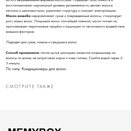
Отзывы
Каталог
восстанавливает нормальный уровень увлажнённости, делает волосы
Контакты
мягкими и шелковистыми, укрепляет структуру и снимает электризацию.
Доставка и оплата
Масло жожоба
оздоравливает сухие и поврежденные волосы, стимулирует
О нас
рост новых волос. Покрывая волос тончайшей пленкой, масло питает их,
приглаживает кератиновые чешуйки и защищает от негативного воздействия
Контакты
внешних факторов.
Подходит для сухих, ломких и секущихся волос.
Комсомольск-на-Амуре, ​
проспект Ленина 46 ТЦ Оникс
Способ применения
: после мытья шампунем нанесите кондиционер на
волосы по длине, не затрагивая корни и кожу головы. Смойте водой через 2-
+7 (999) 794-15-06
3 минуты.
По типу: Кондиционеры для волос
Контактный телефон
Пн-Вс с 10:00 до 19:00
СМОТРИТЕ ТАКЖЕ
Режим работы
ИП Чернышов Руслан Владимирович
ИНН 271200669866
ОГРНИП 318272400021282