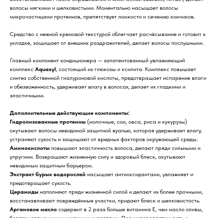
волосы мягкими и шелковистыми. Моментально насыщает волосы
микрочастицами протеинов, препятствует ломкости и сечению кончиков.
Средство с нежной кремовой текстурой облегчает расчёсывание и готовит к
укладке, защищает от внешних раздражителей, делает волосы послушными.
Главный компонент кондиционера — запатентованный увлажняющий
комплекс
Aquaxyl
, состоящий из глюкозы и ксилита. Комплекс повышает
синтез собственной гиалуроновой кислоты, предотвращает испарение влаги
и обезвоженность, удерживает влагу в волосах, делает их гладкими и
эластичными.
Дополнительные действующие компоненты:
Гидролизованные протеины
(молочные, сои, овса, риса и кукурузы)
окутывают волосы невидимой защитной вуалью, которая удерживает влагу,
устраняют сухость и защищают от вредных факторов окружающей среды.
Аминокислоты
повышают эластичность волоса, делают пряди сильными и
упругими. Возвращают жизненную силу и здоровый блеск, окутывают
невидимым защитным барьером.
Экстракт бурых водорослей
насыщает антиоксидантами, увлажняет и
предотвращает сухость.
Церамиды
наполняют пряди жизненной силой и делают их более прочными,
восстанавливают повреждённые участки, придают блеск и шелковистость.
Для клиента
Аргановое масло
содержит в 2 раза больше витамина E, чем масло оливы,
богато незаменимыми жирными кислотами. Повышает эластичность и