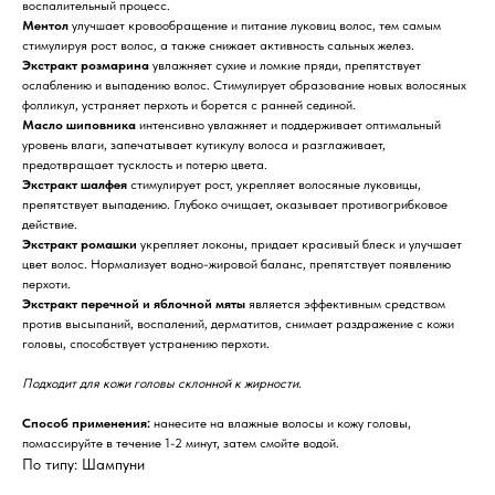
воспалительный процесс.
Ментол
улучшает кровообращение и питание луковиц волос, тем самым
стимулируя рост волос, а также снижает активность сальных желез.
Экстракт розмарина
увлажняет сухие и ломкие пряди, препятствует
ослаблению и выпадению волос. Стимулирует образование новых волосяных
фолликул, устраняет перхоть и борется с ранней сединой.
Масло шиповника
интенсивно увлажняет и поддерживает оптимальный
уровень влаги, запечатывает кутикулу волоса и разглаживает,
предотвращает тусклость и потерю цвета.
Экстракт шалфея
стимулирует рост, укрепляет волосяные луковицы,
препятствует выпадению. Глубоко очищает, оказывает противогрибковое
действие.
Экстракт ромашки
укрепляет локоны, придает красивый блеск и улучшает
цвет волос. Нормализует водно-жировой баланс, препятствует появлению
перхоти.
Экстракт перечной и яблочной мяты
является эффективным средством
против высыпаний, воспалений, дерматитов, снимает раздражение с кожи
головы, способствует устранению перхоти.
Подходит для кожи головы склонной к жирности.
Способ применения:
нанесите на влажные волосы и кожу головы,
помассируйте в течение 1-2 минут, затем смойте водой.
По типу: Шампуни