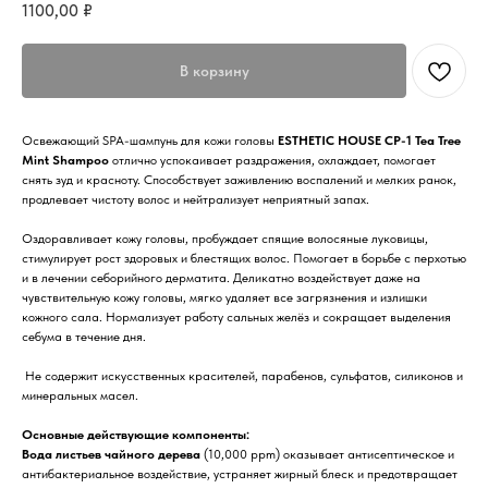
1100,00
₽
В корзину
Освежающий SPA-шампунь для кожи головы
ESTHETIC HOUSE СР-1 Tea Tree
Mint Shampoo
отлично успокаивает раздражения, охлаждает, помогает
снять зуд и красноту. Способствует заживлению воспалений и мелких ранок,
продлевает чистоту волос и нейтрализует неприятный запах.
Оздоравливает кожу головы, пробуждает спящие волосяные луковицы,
стимулирует рост здоровых и блестящих волос. Помогает в борьбе с перхотью
и в лечении себорийного дерматита. Деликатно воздействует даже на
чувствительную кожу головы, мягко удаляет все загрязнения и излишки
кожного сала. Нормализует работу сальных желёз и сокращает выделения
себума в течение дня.
Не содержит искусственных красителей, парабенов, сульфатов, силиконов и
минеральных масел.
Основные действующие компоненты:
Вода листьев чайного дерева
(10,000 ppm) оказывает антисептическое и
антибактериальное воздействие, устраняет жирный блеск и предотвращает