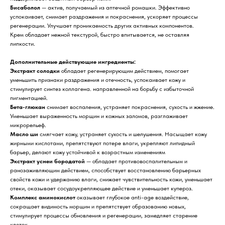
Бисаболол
— актив, получаемый из аптечной ромашки. Эффективно
успокаивает, снимает раздражения и покраснения, ускоряет процессы
регенерации. Улучшает проникаемость других активных компонентов.
Крем обладает нежной текстурой, быстро впитывается, не оставляя
липкости.
Дополнительные действующие ингредиенты:
Экстракт солодки
обладает регенерирующим действием, помогает
уменьшить признаки раздражения и отечность, успокаивает кожу и
стимулирует синтез коллагена. направленной на борьбу с избыточной
пигментацией.
Бета-глюкан
снимает воспаления, устраняет покраснения, сухость и жжение.
Уменьшает выраженность морщин и кожных заломов, разглаживает
Для клиента
микрорельеф.
Масло ши
смягчает кожу, устраняет сухость и шелушения. Насыщает кожу
Отзывы
Каталог
жирными кислотами, препятствуют потере влаги, укрепляют липидный
Контакты
барьер, делают кожу устойчивой к возрастным изменениям
Доставка и оплата
Экстракт уснеи бородатой
— обладает противовоспалительным и
О нас
ранозаживляющим действием, способствует восстановлению барьерных
свойств кожи и удержанию влаги, снижает чувствительность кожи, уменьшает
Контакты
отеки, оказывает сосудоукрепляющее действие и уменьшает купероз.
Комплекс аминокислот
оказывает глубокое anti-age воздействие,
сокращает видимость морщин и препятствует образованию новых,
Комсомольск-на-Амуре, ​
стимулирует процессы обновления и регенерации, замедляет старение
проспект Ленина 46 ТЦ Оникс
клеток.