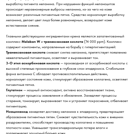
выработку пигмента меланина. При нарушении функций меланоцитов
происходят неравномерные выбросы меланина, из-за чего на коже
возникают различные пигментные пятна. Средство нормализует выработку
меланина, делает цвет лица более равномерным, возвращает коже
естественное сияние.
Главными действующими ингредиентами крема являются запатентованный
комплекс
Melaban W
и
транексамовая кислота
(74 000 ppm). Комплекс
содержит компоненты, направленные на борьбу с гиперпигментацией:
Транексамовая кислота
снижает синтез меланина, препятствует появлению
нежелательной пигментации, осветляет и выравнивает тон.
3-О этил аскорбиновая кислота
— производная от аскорбиновой кислоты с
высокой степенью проникновения в глубокие слои эпидермиса. Стабильная
форма витамина С обладает противовоспалительным действием,
нормализует состояние кожи, стимулирует образование коллагена, осветляет
пигментные пятна.
Глутатион
— мощный антиоксидант, активно восстанавливает ткани,
стимулирует процессы заживления и обновления. Замедляет процессы
старения, тонизирует, выравнивает тон и устраняет покраснения, отбеливает
пигментацию.
Ниацинамид
замедляет доставку меланина к эпидермису, предотвращает
образование пигментных пятен. Снижает чувствительность кожи к внешним
раздражителям, способствует производству коллагена и повышению
плотности кожи. Уменьшает трансэпидермальную потерю влаги и
поддерживает защитный барьер кожи.