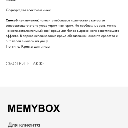
+7 (999) 794-15-06
Подходит для всех типов кожи.
Контактный телефон
Способ применения:
нанесите небольшое количество в качестве
завершающего этапа ухода утром и вечером. На проблемные зоны можно
Пн-Вс с 10:00 до 19:00
нанести дополнительный слой крема для более выраженного осветляющего
Режим работы
эффекта. В период использования крема обязательно наносите средства с
SPF перед выходом на улицу.
По типу: Кремы для лица
СМОТРИТЕ ТАКЖЕ
ИП Чернышов Руслан Владимирович
ИНН 271200669866
ОГРНИП 318272400021282
MEMYBOX. Все права защищены
Политика конфиденциальности и обработки персональных
данных
Согласие на обработку персональных
данных
Согласие на получение рекламно-информационной рассылки
Политика использования файлов cookie
Публичная Оферта
*Instagram (принадлежит компании Meta, признанной
экстремистской и запрещённой на территории РФ