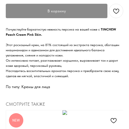
В корзину
Почувствуйте бархатистую нежность персика на вашей коже с
TINCHEW
Peach Cream Pink Skin.
Этот роскошный крем, на 81% состоящий из экстракта персика, обогащен
ниацинамидом и аденозином для достижения идеального баланса
увлажнения, сияния и молодости кожи.
Он интенсивно питает, разглаживает морщинки, выравнивает тон и дарит
коже здоровый, персиковый румянец.
Насладитесь восхитительным ароматом персика и преобразите свою кожу,
сделав ее мягкой, эластичной и сияющей.
По типу: Кремы для лица
СМОТРИТЕ ТАКЖЕ
NEW