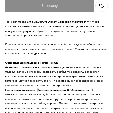
В корзину
Тканевая маска
JM SOLUTION Disney Collection Moisture NMF Mask
создана для интенсивного восстановления: средство увлажняет и запирает
влагу в коже, устраняет сухость и шелушение, повышает упругость и
эластичность, разглаживает рельеф.
Продукт восполняет недостаток влаги, за счёт чего улучшает обменные
процессы в эпидермисе, которые происходят ночью. Маска плотно прилегает
к коже, повторяя контуры лица.
Основные действующие компоненты:
Аквасил -Комплекс глюкозы и ксилита
- увлажнителя и гигроскопичных
молекул, которые способны связывать свободную жидкость. Увлажняет и
восстанавливает кожу, предотвращает трансэпидермальную потерю воды,
помогает клеткам сохранять влагу и предотвращает обезвоживание кожи,
уменьшает шелушение и сглаживает микрорельеф.
Пептидный комплекс -(Ацетил гексапептид-8, Олигопептид-1),
-
оказывают омолаживающее действие, разглаживая морщины и заломы,
способны вернуть коже гладкость и упругость, выровнять микрорельеф,
уменьшая количество и глубину морщин. Помимо этого, пептиды устраняют
воспаления, способствуют более быстрому восстановлению поврежденных
клеток и заживлению ран, а также повышают защитные функции, снижая