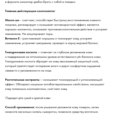
в формате миниатюр удобно брать с собой в поездки.
Главные действующие компоненты:
Масло ши
- смягчает, способствует быстрому восстановлению кожного
покрова, регенерирует и оказывает антивозрастной эффект, является
хорошим эмолентом, оказывает противовоспалительное действие и ускоряет
заживление. Не закупоривает поры.
Витамин Е -
разглаживает морщины и тонизирует кожу, ускоряет
заживление, устраняет шелушение, приводит в норму жировой баланс.
Гиалуроновая кислота
— отвечает за глубокое увлажнение кожи
и поддержание на оптимальном уровне естественного ph-баланса кожи.
Гиалуроновая кислота образует на кожу неосязаемый защитный слой,
который препятствует испарению влаги и дарит комфортное ощущение
свежести и увлажненности на лице.
Растительные экстракты
— оказывают тонизирующий и успокаивающий
эффект. Обладают мощными антибактериальными свойствами, насыщают
кожу полезными компонентами, смягчают кожу.
Подходит для сухой и зрелой кожи
Способ применения:
после умывания увлажните кожу тонером, затем
нанесите несколько капель сыворотки, позвольте средству впитаться.