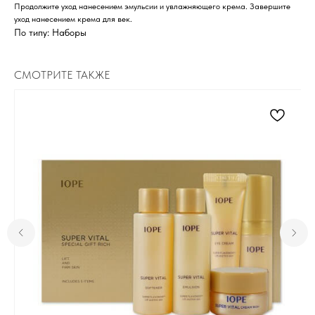
Продолжите уход нанесением эмульсии и увлажняющего крема. Завершите
уход нанесением крема для век.
По типу: Наборы
СМОТРИТЕ ТАКЖЕ
Для клиента
Отзывы
Каталог
Контакты
Доставка и оплата
О нас
Контакты
Комсомольск-на-Амуре, ​
проспект Ленина 46 ТЦ Оникс
+7 (999) 794-15-06
Контактный телефон