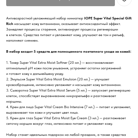
Антивозрастной увлажняющий набор миниатюр
IOPE Super Vital Special Gift
Rich
насыщает кожу витаминами, оказывает антиоксидантный эффект.
Замедляет процессы старения, активизирует процессы регенерации
в клетках. Средства питают и увлажняют кожу, улучшают ее тон и рельеф,
наполняют сиянием.
В набор входит 5 средств для полноценного поэтапного ухода за кожей:
1. Тонер Super Vital Extra Moist Softner (20 мл.) — восстанавливает
оптимальный pH кожи после умывания, устраняет остатки загрязнений
и готовит кожу к дальнейшему уходу.
2. Эмульсия Super Vital Extra Moist Emulsion (20 мл.) — улучшает
кровообращение, интенсивно увлажняет и насыщает кожу витаминами.
3. Сыворотка Super Vital Extra Moist Serum (5 мл.) — запускает регенерацию
клеток, способствует выравниванию микрорельефа и разглаживает
морщины.
4. Крем для лица Super Vital Cream Bio Intensive (7 мл.) — питает и увлажняет,
выравнивает тон кожи и улучшает цвет лица.
5. Крем для глаз Super Vital Extra Moist Eye Cream (3 мл.) — разглаживает
сеточку морщин вокруг глаз, интенсивно питает и увлажняет кожу.
Набор станет идеальным подарком на любой праздник, а также средства