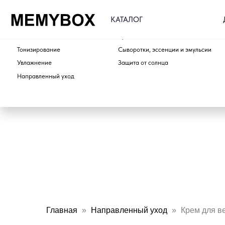
ДОСТАВ
КАТАЛОГ
ПО ТИПУ
ПО ЭТАПУ
Очищение
Кремы для лица и шеи
Тонизирование
Сыворотки, эссенции и эмульсии
Увлажнение
Защита от солнца
Направленный уход
Главная
Направленный уход
Крем для в