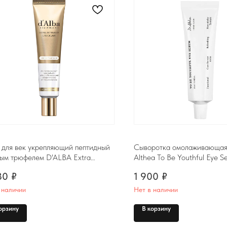
 для век укрепляющий пептидный
Сыворотка омолаживающая 
лым трюфелем D'ALBA Extra
Althea To Be Youthful Eye S
sive Eye Cream, 30ml
80
₽
1 900
₽
 наличии
Нет в наличии
Контакты
орзину
В корзину
Комсомольск-на-Амуре, ​
проспект Ленина 46 ТЦ Оникс