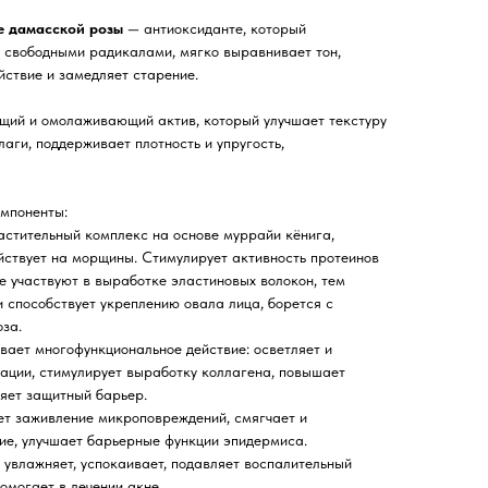
е дамасской розы
— антиоксиданте, который
к свободными радикалами, мягко выравнивает тон,
ствие и замедляет старение.
ий и омолаживающий актив, который улучшает текстуру
аги, поддерживает плотность и упругость,
мпоненты:
стительный комплекс на основе муррайи кёнига,
йствует на морщины. Стимулирует активность протеинов
е участвуют в выработке эластиновых волокон, тем
 способствует укреплению овала лица, борется с
за.
вает многофункциональное действие: осветляет и
ации, стимулирует выработку коллагена, повышает
ляет защитный барьер.
ет заживление микроповреждений, смягчает и
ие, улучшает барьерные функции эпидермиса.
 увлажняет, успокаивает, подавляет воспалительный
омогает в лечении акне.