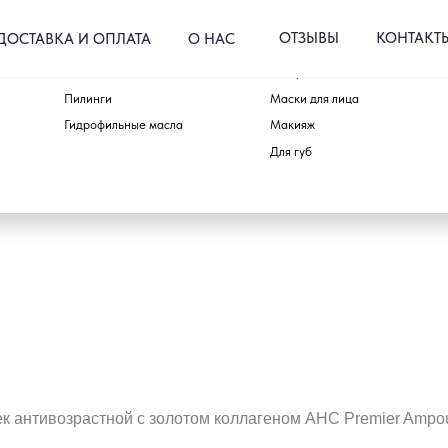
ОТЗЫВЫ
КОНТАКТЫ
КА И ОПЛАТА
О НАС
Пенки и гели
Тонеры и пэды
Для тела
Пилинги
Маски для лица
Для волос
Гидрофильные масла
Макияж
Аксессуары
Для губ
Наборы
ек антивозрастной с золотом коллагеном AHC Premier Ampou