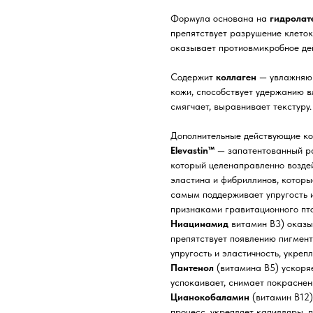
Формула основана на
гидролат
препятствует разрушение клето
оказывает протиовмикробное дей
Содержит
коллаген
— увлажняющ
кожи, способствует удержанию вл
смягчает, выравнивает текстуру.
Дополнительные действующие ко
Elevastin™
— запатентованный ра
который целенаправленно возде
эластина и фибриллинов, которы
самым поддерживает упругость и
признаками гравитационного пто
Ниацинамид
витамин B3) оказы
препятствует появлению пигмент
упругость и эластичность, укреп
Пантенол
(витамина B5) ускоря
успокаивает, снимает покраснен
Цианокобаламин
(витамин B12)
процесс, укрепляет капилляры, п