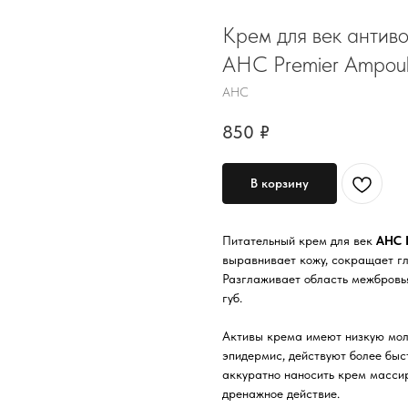
Крем для век антиво
AHC Premier Ampoul
AHC
850
₽
В корзину
Питательный крем для век
AHC P
выравнивает кожу, сокращает гл
Разглаживает область межбровья
губ.
Активы крема имеют низкую моле
эпидермис, действуют более быс
аккуратно наносить крем масси
дренажное действие.