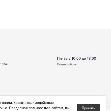
*Instagram (принадлежит компании Meta, признанной экстремистской и
запрещённой на территории РФ
т анализировать взаимодействие
лучше. Продолжая пользоваться сайтом, вы
Принять