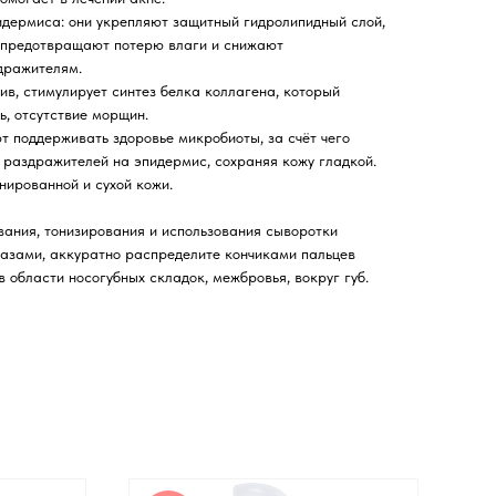
идермиса: они укрепляют защитный гидролипидный слой,
, предотвращают потерю влаги и снижают
дражителям.
ив, стимулирует синтез белка коллагена, который
ть, отсутствие морщин.
т поддерживать здоровье микробиоты, за счёт чего
раздражителей на эпидермис, сохраняя кожу гладкой.
нированной и сухой кожи.
ания, тонизирования и использования сыворотки
лазами, аккуратно распределите кончиками пальцев
 области носогубных складок, межбровья, вокруг губ.