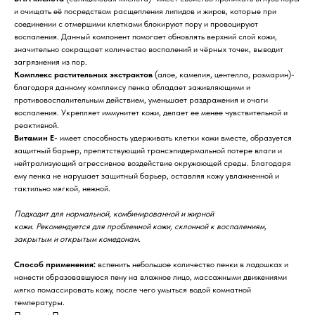
и очищать её посредством расщепления липидов и жиров, которые при
соединении с отмершими клетками блокируют пору и провоцируют
воспаления. Данный компонент помогает обновлять верхний слой кожи,
значительно сокращает количество воспалений и чёрных точек, выводит
загрязнения из пор.
Комплекс растительных экстрактов
(алое, камелия, центелла, розмарин)-
благодаря данному комплексу пенка обладает заживляющими и
противовоспалительным действием, уменьшает раздражения и очаги
воспаления. Укрепляет иммунитет кожи, делает ее менее чувствительной и
реактивной.
Витамин Е-
имеет способность удерживать клетки кожи вместе, образуется
защитный барьер, препятствующий трансэпидермальной потере влаги и
нейтрализующий агрессивное воздействие окружающей среды. Благодаря
ему пенка не нарушает защитный барьер, оставляя кожу увлажненной и
тактильно мягкой, нежной.
Подходит для нормальной, комбинированной и жирной
кожи. Рекомендуется для проблемной кожи, склонной к воспалениям,
закрытым и открытым комедонам.
Способ применения:
вспенить небольшое количество пенки в ладошках и
нанести образовавшуюся пену на влажное лицо, массажными движениями
мягко помассировать кожу, после чего умыться водой комнатной
температуры.