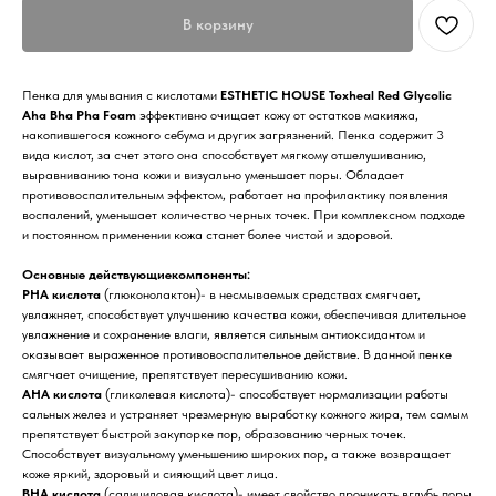
В корзину
Пенка для умывания с кислотами
ESTHETIC HOUSE Toxheal Red Glycolic
Aha Bha Pha Foam
эффективно очищает кожу от остатков макияжа,
накопившегося кожного себума и других загрязнений. Пенка содержит 3
вида кислот, за счет этого она способствует мягкому отшелушиванию,
выравниванию тона кожи и визуально уменьшает поры. Обладает
противовоспалительным эффектом, работает на профилактику появления
воспалений, уменьшает количество черных точек. При комплексном подходе
и постоянном применении кожа станет более чистой и здоровой.
Основные действующиекомпоненты:
PHA кислота
(глюконолактон)- в несмываемых средствах смягчает,
увлажняет, способствует улучшению качества кожи, обеспечивая длительное
увлажнение и сохранение влаги, является сильным антиоксидантом и
оказывает выраженное противовоспалительное действие. В данной пенке
смягчает очищение, препятствует пересушиванию кожи.
AHA кислота
(гликолевая кислота)- способствует нормализации работы
сальных желез и устраняет чрезмерную выработку кожного жира, тем самым
препятствует быстрой закупорке пор, образованию черных точек.
Способствует визуальному уменьшению широких пор, а также возвращает
коже яркий, здоровый и сияющий цвет лица.
BHA кислота
(салициловая кислота)- имеет свойство проникать вглубь поры