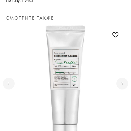
По типу: Пенки
СМОТРИТЕ ТАКЖЕ
Для клиента
Отзывы
Каталог
Контакты
Доставка и оплата
О нас
Контакты
Комсомольск-на-Амуре, ​
проспект Ленина 46 ТЦ Оникс
+7 (999) 794-15-06
Контактный телефон
Пн-Вс с 10:00 до 19:00
Режим работы