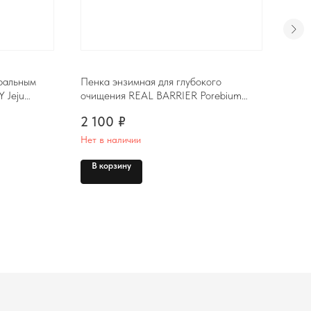
уральным
Пенка энзимная для глубокого
Баль
 Jeju
очищения REAL BARRIER Porebium
Clea
oam, 100ml
Cleansing Foam, 150ml
Acid
2 100
₽
2 2
Нет в наличии
В корзину
В 
Пн-Вс с 10:00 до 19:00
Режим работы
*Instagram (принадлежит компании Meta, признанной экстремистской и
запрещённой на территории РФ