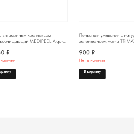
 с витаминным комплексом
Пенка для умывания с нат
окоочищающий MEDIPEEL Algo-
зеленым чаем матча TRIMAY
ita Cleanser, 150ml
Matcha Low pH Cleansing F
50
₽
900
₽
 наличии
Нет в наличии
Контакты
орзину
В корзину
Комсомольск-на-Амуре, ​
проспект Ленина 46 ТЦ Оникс
+7 (999) 794-15-06
Контактный телефон