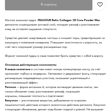
В корзину
Мягкая энзимная пудра
FRAIJOUR Retin-Collagen 3D Core Powder Was
деликатно отшелушивает роговой слой, полирует рельеф и разглаживает
кожу, не оставляя ощущения стянутости.
Средство удаляет омертвевшие частицы и очищает поры, предотвращает их
закупорку и появление комедонов. Повышает эластичность и упругость, за
счёт чего сокращает размер расширенных пор.
Формат энзимной пудры в саше позволяет брать средство с собой в дорогу.
Основные действующие компоненты:
8 видов коллагена
в составе имеют низкую молекулярную массу, за счёт
проникают глубоко в эпидермис. Увлажняют и удерживают влагу, стимулирует
регенерацию повреждённых участков, оказывает укрепляющий и
разглаживающий эффект.
Ретинол
— форма витамина A, которая активирует деление клеток, тем
самым обновляет кожу: разглаживает рельеф, сокращает
морщины, повышает плотность и подтягивает.
Бакучиол
— растительное вещество, добываемое из псоралеи
лещинолистной, действие которого аналогично действию ретинола. Бакучиол
стимулирует обновление, делает кожу более гладкой и ровной. Не вызывает