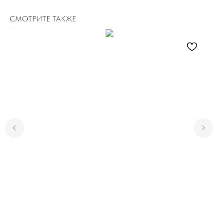
СМОТРИТЕ ТАКЖЕ
Для клиента
Отзывы
Каталог
Контакты
Доставка и оплата
О нас
Контакты
Комсомольск-на-Амуре, ​
проспект Ленина 46 ТЦ Оникс
+7 (999) 794-15-06
Контактный телефон
Пн-Вс с 10:00 до 19:00
Режим работы