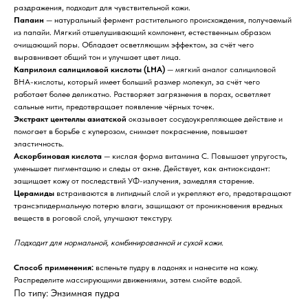
раздражения, подходит для чувствительной кожи.
Папаин
— натуральный фермент растительного происхождения, получаемый
из папайи. Мягкий отшелушивающий компонент, естественным образом
очищающий поры. Обладает осветляющим эффектом, за счёт чего
выравнивает общий тон и улучшает цвет лица.
Каприлоил салициловой кислоты (LHA)
— мягкий аналог салициловой
BHA-кислоты, который имеет больший размер молекул, за счёт чего
работает более деликатно. Растворяет загрязнения в порах, осветляет
сальные нити, предотвращает появление чёрных точек.
Экстракт центеллы азиатской
оказывает сосудоукрепляющее действие и
помогает в борьбе с куперозом, снимает покраснение, повышает
эластичность.
Аскорбиновая кислота
— кислая форма витамина C. Повышает упругость,
уменьшает пигментацию и следы от акне. Действует, как антиоксидант:
защищает кожу от последствий УФ-излучения, замедляя старение.
Церамиды
встраиваются в липидный слой и укрепляют его, предотвращают
трансэпидермальную потерю влаги, защищают от проникновения вредных
веществ в роговой слой, улучшают текстуру.
Подходит для нормальной, комбинированной и сухой кожи.
Способ применения:
вспеньте пудру в ладонях и нанесите на кожу.
Распределите массирующими движениями, затем смойте водой.
По типу: Энзимная пудра