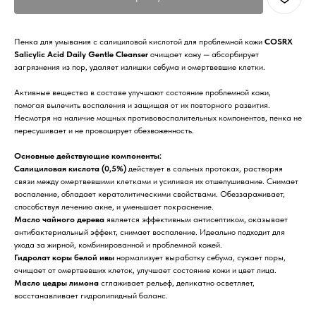
Пенка для умывания с салициловой кислотой для проблемной кожи
COSRX
Salicylic Acid Daily Gentle Cleanser
очищает кожу — абсорбирует
загрязнения из пор, удаляет излишки себума и омертвевшие клетки.
Активные вещества в составе улучшают состояние проблемной кожи,
помогая вылечить воспаления и защищая от их повторного развития.
Несмотря на наличие мощных противовоспалительных компонентов, пенка не
пересушивает и не провоцирует обезвоженность.
Основные действующие компоненты:
Салициловая кислота (0,5%)
действует в сальных протоках, растворяя
связи между омертвевшими клетками и усиливая их отшелушивание. Снимает
воспаление, обладает кератолитическими свойствами. Обеззараживает,
способствуя лечению акне, и уменьшает покраснение.
Масло чайного дерева
является эффективным антисептиком, оказывает
антибактериальный эффект, снимает воспаление. Идеально подходит для
ухода за жирной, комбинированной и проблемной кожей.
Гидролат коры белой ивы
нормализует выработку себума, сужает поры,
очищает от омертвевших клеток, улучшает состояние кожи и цвет лица.
Масло цедры лимона
сглаживает рельеф, деликатно осветляет,
восстанавливает гидролипидный баланс.