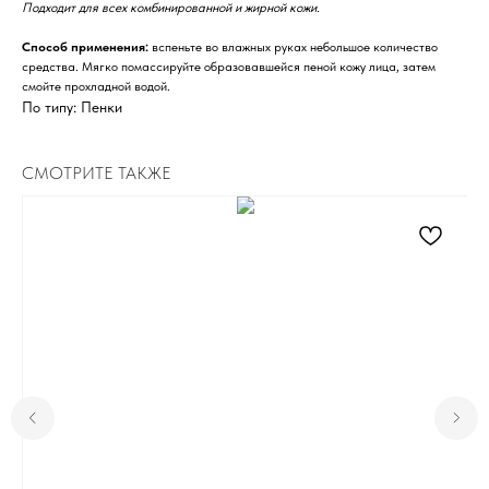
Подходит для всех комбинированной и жирной кожи.
Способ применения:
вспеньте во влажных руках небольшое количество
средства. Мягко помассируйте образовавшейся пеной кожу лица, затем
смойте прохладной водой.
По типу: Пенки
СМОТРИТЕ ТАКЖЕ
Для клиента
Отзывы
Каталог
Контакты
Доставка и оплата
О нас
Контакты