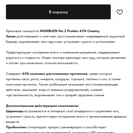
В корзину
Кремовая сыворотка
NUMBUZN No.2 Protein 43% Creamy
Serum
разглаживает и смягчает, восстанавливает повреждённый защитный
барьер, выравнивает текстуру кожи, устраняет сухость и успокаивает.
Предотвращает испарение влаги и появление шелушения, поддерживает
упругость и гладкость. Имеет плотную кремовую текстуру, которая увлажняет
и питает при нанесении, отлично впитывается.
Содержит
43% комплекс растительных протеинов
, среди которых
протеины овса, риса, миндаля, кукурузы, горошка, люпина и сои, а также
молочные протеины. Такая комбинация оказывает восстанавливающее
действие, защищает кожу от внешних раздражителей, снижает
чувствительность, выравнивает тон и придаёт здоровое сияние.
Дополнительные действующие компоненты:
Церамиды
встраиваются в липидный слой эпидермиса и укрепляют его,
устраняют сухость, препятствуют испарению влаги и проникновению вредных
веществ.
Пробиотики
стимулируют процесс регенерации и способствуют
восстановлению кожи после повреждений. вызванных УФ-излучением,