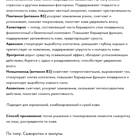
стрессом и другими внешними факторами. Поддерживают гладкость и
эластичность кожи, повышают местный иммунитет, снижают чувствительность.
Пантенол (витамин B5)
ускоряет заживление ранок, смягчает и
успокаивает, снимает покраснение, помогает коже удерживать влагу.
Холестерол
— липид, составляющий часть барьерного слоя эпидермиса,
физиологичный и безопасный компонент. Повышает барьерные функции,
поддерживает увлажнённость кожи, предотвращает сухость.
Аденозин
стимулирует выработку коллагена, уменьшает глубину морщин и
препятствует их появлению, поддерживает упругость и молодость кожи.
Эритритол
дарит средству освежающий эффект, обладает успокаивающим
действием, борется с зудом и раздражениями, способствует удержанию
влаги.
Ниацинамид (витамин B3)
осветляет гиперпигментацию, выравнивает тон,
стимулирует синтез коллагена, повышает барьерные функции эпидермиса и
нормализует выработку кожного сала.
Аллантоин
смягчает, ускоряет заживление, оказывает антиоксидантное
действие, помогает снизить реактивность.
Подходит для нормальной, комбинированной и сухой кожи.
Способ применения:
после умывания и тонизирования нанесите сыворотку
на лицо, распределите по коже.
По типу: Сыворотки и ампулы