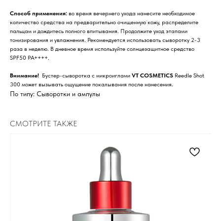
Способ применения:
во время вечернего ухода нанесите необходимое
количество средства на предварительно очищенную кожу, распределите
пальцам и дождитесь полного впитывания. Продолжите уход этапами
тонизирования и увлажнения. Рекомендуется использовать сыворотку 2-3
раза в неделю. В дневное время используйте солнцезащитное средство
SPF50 PA++++.
Внимание!
Бустер-сыворотка с микроиглами
VT COSMETICS
Reedle Shot
300 может вызывать ощущение покалывания после нанесения.
По типу: Сыворотки и ампулы
СМОТРИТЕ ТАКЖЕ
Для клиента
Отзывы
Каталог
Контакты
Доставка и оплата
О нас
Контакты
Комсомольск-на-Амуре, ​
проспект Ленина 46 ТЦ Оникс