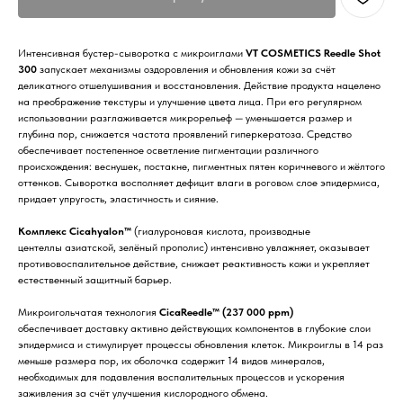
Интенсивная бустер-сыворотка с микроиглами
VT COSMETICS Reedle Shot
300
запускает механизмы оздоровления и обновления кожи за счёт
деликатного отшелушивания и восстановления. Действие продукта нацелено
на преображение текстуры и улучшение цвета лица. При его регулярном
использовании разглаживается микрорельеф — уменьшается размер и
глубина пор, снижается частота проявлений гиперкератоза. Средство
обеспечивает постепенное осветление пигментации различного
происхождения: веснушек, постакне, пигментных пятен коричневого и жёлтого
оттенков. Сыворотка восполняет дефицит влаги в роговом слое эпидермиса,
придает упругость, эластичность и сияние.
Комплекс Cicahyalon™
(гиалуроновая кислота, производные
центеллы азиатской, зелёный прополис) интенсивно увлажняет, оказывает
противовоспалительное действие, снижает реактивность кожи и укрепляет
естественный защитный барьер.
Микроигольчатая технология
CicaReedle™ (237 000 ppm)
обеспечивает доставку активно действующих компонентов в глубокие слои
эпидермиса и стимулирует процессы обновления клеток. Микроиглы в 14 раз
меньше размера пор, их оболочка содержит 14 видов минералов,
необходимых для подавления воспалительных процессов и ускорения
заживления за счёт улучшения кислородного обмена.