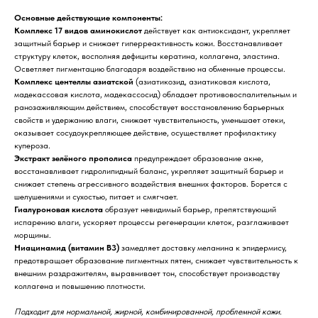
Основные действующие компоненты:
Комплекс 17 видов аминокислот
действует как антиоксидант, укрепляет
защитный барьер и снижает гиперреактивность кожи. Восстанавливает
структуру клеток, восполняя дефициты кератина, коллагена, эластина.
Осветляет пигментацию благодаря воздействию на обменные процессы.
Комплекс центеллы азиатской
(азиатикозид, азиатиковая кислота,
мадекассовая кислота, мадекассосид) обладает противовоспалительным и
ранозаживляющим действием, способствует восстановлению барьерных
свойств и удержанию влаги, снижает чувствительность, уменьшает отеки,
оказывает сосудоукрепляющее действие, осуществляет профилактику
купероза.
Экстракт зелёного прополиса
предупреждает образование акне,
восстанавливает гидролипидный баланс, укрепляет защитный барьер и
снижает степень агрессивного воздействия внешних факторов. Борется с
шелушениями и сухостью, питает и смягчает.
Гиалуроновая кислота
образует невидимый барьер, препятствующий
испарению влаги, ускоряет процессы регенерации клеток, разглаживает
морщины.
Ниацинамид (витамин В3)
замедляет доставку меланина к эпидермису,
предотвращает образование пигментных пятен, снижает чувствительность к
внешним раздражителям, выравнивает тон, способствует производству
коллагена и повышению плотности.
Подходит для нормальной, жирной, комбинированной, проблемной кожи.