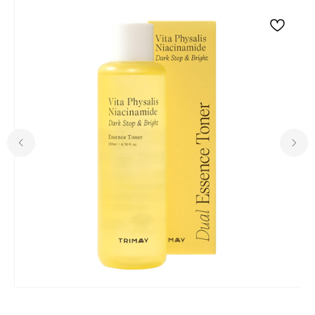
Для клиента
Отзывы
Каталог
Контакты
Доставка и оплата
О нас
Контакты
Комсомольск-на-Амуре, ​
проспект Ленина 46 ТЦ Оникс
+7 (999) 794-15-06
Контактный телефон
Пн-Вс с 10:00 до 19:00
Режим работы