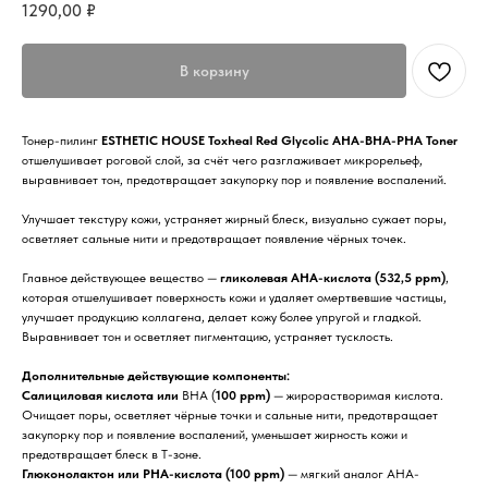
1290,00
₽
В корзину
Тонер-пилинг
ESTHETIC HOUSE Toxheal Red Glycolic AHA-BHA-PHA Toner
отшелушивает роговой слой, за счёт чего разглаживает микрорельеф,
выравнивает тон, предотвращает закупорку пор и появление воспалений.
Улучшает текстуру кожи, устраняет жирный блеск, визуально сужает поры,
осветляет сальные нити и предотвращает появление чёрных точек.
Главное действующее вещество —
гликолевая AHA-кислота (532,5 ppm)
,
которая отшелушивает поверхность кожи и удаляет омертвевшие частицы,
улучшает продукцию коллагена, делает кожу более упругой и гладкой.
Выравнивает тон и осветляет пигментацию, устраняет тусклость.
Дополнительные действующие компоненты:
Салициловая кислота
или
BHA (
100 ppm)
— жирорастворимая кислота.
Очищает поры, осветляет чёрные точки и сальные нити, предотвращает
закупорку пор и появление воспалений, уменьшает жирность кожи и
предотвращает блеск в Т-зоне.
Глюконолактон или PHA-кислота (100 ppm)
— мягкий аналог AHA-