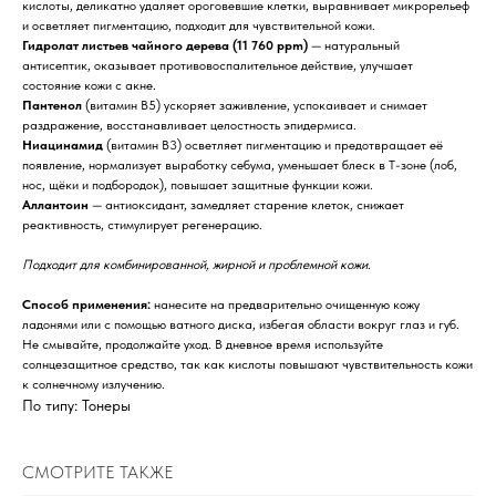
кислоты, деликатно удаляет ороговевшие клетки, выравнивает микрорельеф
и осветляет пигментацию, подходит для чувствительной кожи.
Гидролат листьев чайного дерева (11 760 ppm)
— натуральный
антисептик, оказывает противовоспалительное действие, улучшает
состояние кожи с акне.
Пантенол
(витамин B5) ускоряет заживление, успокаивает и снимает
раздражение, восстанавливает целостность эпидермиса.
Ниацинамид
(витамин B3) осветляет пигментацию и предотвращает её
появление, нормализует выработку себума, уменьшает блеск в Т-зоне (лоб,
нос, щёки и подбородок), повышает защитные функции кожи.
Аллантоин
— антиоксидант, замедляет старение клеток, снижает
реактивность, стимулирует регенерацию.
Подходит для комбинированной, жирной и проблемной кожи.
Способ применения:
нанесите на предварительно очищенную кожу
ладонями или с помощью ватного диска, избегая области вокруг глаз и губ.
Не смывайте, продолжайте уход. В дневное время используйте
солнцезащитное средство, так как кислоты повышают чувствительность кожи
к солнечному излучению.
По типу: Тонеры
СМОТРИТЕ ТАКЖЕ