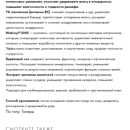
интенсивно увлажняет, помогает удерживать влагу в эпидермисе,
повышает эластичность и гладкость рельефа.
1% пантенола (витамин B5)
снимает покраснение и зуд, укрепляет
гидролипидный барьер, препятствует испарению влаги, ускоряет
заживление, успокаивает и снимает раздражение, восстанавливает
целостность эпидермиса.
Matrixyl®3000
— комплекс, состоящий из сигнальных пептидов матрикинов,
которые стимулируют клеточную активность, укрепляют внеклеточный
матрикс и повышают выработку коллагена и других полезных веществ.
Эффективно осветляет, разглаживает и подтягивает кожу, придает плотность
и упругость.
Берёзовый сок
содержит витамины, фруктозу, сахарозу и органические
кислоты. Насыщает полезными минералами, тонизирует, уменьшает
выраженность возрастных изменений, нормализует функцию сальных желёз.
Экстракт центеллы азиатской
снимает покраснение и раздражение,
укрепляет стенки сосудов, уменьшает проявление купероза, повышает
эластичность.
Подходит для комбинированной, жирной, проблемной и чувствительной кожи.
Способ применения:
после очищения нанесите тонер на лицо, дождитесь
впитывания и продолжайте уход.
По типу: Тонеры
СМОТРИТЕ ТАКЖЕ