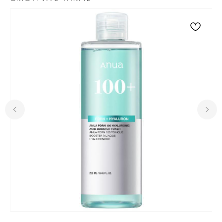
Для клиента
Отзывы
Каталог
Контакты
Доставка и оплата
О нас
Контакты
Комсомольск-на-Амуре, ​
проспект Ленина 46 ТЦ Оникс
+7 (999) 794-15-06
Контактный телефон
Пн-Вс с 10:00 до 19:00
Режим работы