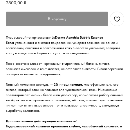
2800,00
₽
В корзину
Пузырьковый тонер-эссенция
JsDerma Acnetrix Bubble Essence
Toner
успокаивает и снимает покраснение, ускоряет заживление ранок и
воспалений, смягчает и разглаживает кожу. Средство увлажняет, запирает
влагу в эпидермисе, борется с сухостью и шелушением.
Тонер восстанавливает нормальный гидролипидный баланс, питает,
освежает и мгновенно впитывается, не оставляет липкости. Гипоаллергенная
формула не вызывает раздражения.
Главный компонент формулы —
2% ниацинамида
, многофункционального
актива, который отлично подходит для чувствительной кожи. Ниацинамид
предотвращает жирный блеск и закупорку пор, нормализует работу сальных
желёз, оказывает противовоспалительное действие, препятствует появлению
пигментных пятен, выравнивает тон и повышает эластичность, стимулируя
выработку коллагена.
Дополнительные действующие компоненты:
Гидролизованный коллаген проникает глубже, чем обычный коллаген, и