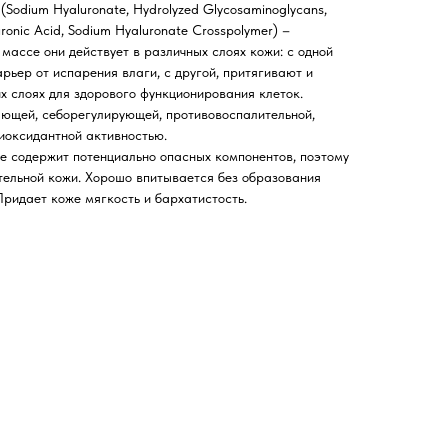
(Sodium Hyaluronate, Hydrolyzed Glycosaminoglycans,
uronic Acid, Sodium Hyaluronate Crosspolymer) –
массе они действует в различных слоях кожи: с одной
рьер от испарения влаги, с другой, притягивают и
их слоях для здорового функционирования клеток.
яющей, себорегулирующей, противовоспалительной,
иоксидантной активностью.
 не содержит потенциально опасных компонентов, поэтому
ительной кожи. Хорошо впитывается без образования
Придает коже мягкость и бархатистость.