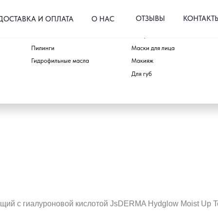
ОТЗЫВЫ
КОНТАКТЫ
КА И ОПЛАТА
О НАС
Пенки и гели
Тонеры и пэды
Для тела
Пилинги
Маски для лица
Для волос
Гидрофильные масла
Макияж
Аксессуары
Для губ
Наборы
ий с гиалуроновой кислотой JsDERMA Hydglow Moist Up To