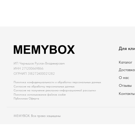
ИНН 271200669866
Доставка и оплата
ОГРНИП 318272400021282
В корзину
В к
О нас
Политика конфиденциальности и обработки персональных данных
Отзывы
Согласие на обработку персональных данных
Согласие на получение рекламно-информационной рассылки
Контакты
Политика использования файлов cookie
Публичная Оферта
MEMYBOX. Все права защищены