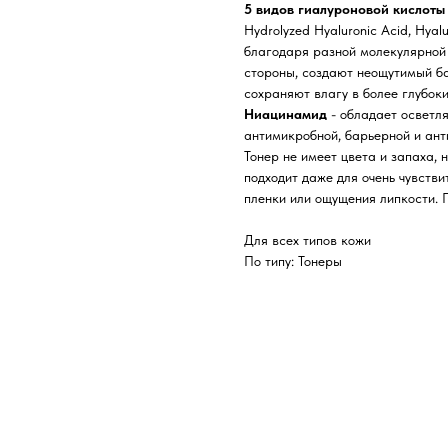
5 видов гиалуроновой кислоты
Hydrolyzed Hyaluronic Acid, Hyal
благодаря разной молекулярной 
стороны, создают неощутимый ба
сохраняют влагу в более глубок
Ниацинамид
- обладает осветл
антимикробной, барьерной и ант
Тонер не имеет цвета и запаха,
подходит даже для очень чувств
пленки или ощущения липкости. 
Для всех типов кожи
По типу: Тонеры