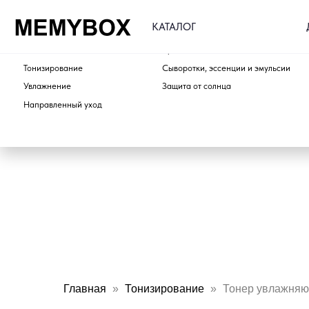
ДОСТАВ
КАТАЛОГ
ПО ТИПУ
ПО ЭТАПУ
Очищение
Кремы для лица и шеи
Тонизирование
Сыворотки, эссенции и эмульсии
Увлажнение
Защита от солнца
Направленный уход
Главная
Тонизирование
Тонер увлажняющ