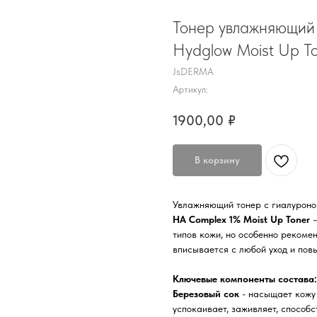
Тонер увлажняющий
Hydglow Moist Up To
JsDERMA
Артикул:
1900,00
₽
В корзину
Увлажняющий тонер с гиалурон
HA Complex 1% Moist Up Toner
типов кожи, но особенно рекоме
вписывается с любой уход и пов
Ключевые компоненты состава:
Березовый сок
- насыщает кожу 
успокаивает, заживляет, способ