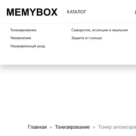
ДОСТАВ
КАТАЛОГ
ПО ТИПУ
ПО ЭТАПУ
Очищение
Кремы для лица и шеи
Тонизирование
Сыворотки, эссенции и эмульсии
Увлажнение
Защита от солнца
Направленный уход
Главная
Тонизирование
Тонер антивозра