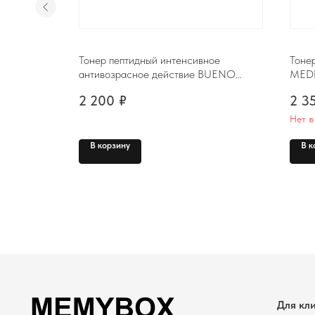
теллой
Тонер пептидный интенсивное
Тоне
 Toner,
антивозрасное действие BUENO
MEDI
MGF Peptide Toner Plus, 100ml
Resur
2 200
₽
2 3
Нет в
Для клиента
В корзину
В к
Каталог
ИП Чернышов Руслан Владимирович
ИНН 271200669866
Доставка и оплата
ОГРНИП 318272400021282
О нас
Политика конфиденциальности и обработки персональных данных
Отзывы
Согласие на обработку персональных данных
Согласие на получение рекламно-информационной рассылки
Контакты
Политика использования файлов cookie
Публичная Оферта
MEMYBOX. Все права защищены