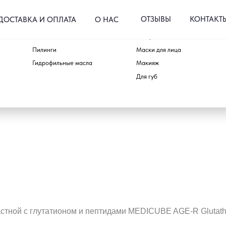
ОТЗЫВЫ
КОНТАКТЫ
КА И ОПЛАТА
О НАС
Пенки и гели
Тонеры и пэды
Для тела
Пилинги
Маски для лица
Для волос
Гидрофильные масла
Макияж
Аксессуары
Для губ
Наборы
стной с глутатионом и пептидами MEDICUBE AGE-R Glutathi