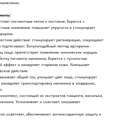
 нанесении.
енты:
тляет пигментные пятна и постакне, борется с
тные изменения: повышает упругость и стимулирует
орщины.
астное действие: стимулируют регенерацию, сокращают
 подтягивают. Ботулоподобный пептид аргирелин
ц лица, препятствует появлению мимических морщин.
отку пигмента меланина, борется с тусклостью
й эффект и замедляет старение кожи. Уменьшает
еское действие.
внивает общий тон, улучшает цвет лица, стимулирует
, замедляет транспортировку меланина в эпидермис,
ю.
комплекс, состоящий из экстрактов гиацинта, василька,
ачника. Успокаивает и смягчает, оказывает
тно осветляет, обеспечивают антиоксидантную защиту и