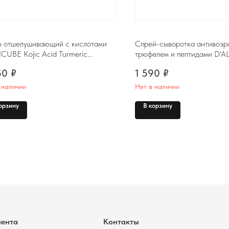
р отшелушивающий с кислотами
Спрей-сыворотка антивозр
CUBE Kojic Acid Turmeric
трюфелем и пептидами D'A
facing Toner, 250ml
Truffle Prime Intensiv Seru
50
₽
1 590
₽
 наличии
Нет в наличии
Контакты
орзину
В корзину
Комсомольск-на-Амуре, ​
проспект Ленина 46 ТЦ Оникс
+7 (999) 794-15-06
Контактный телефон