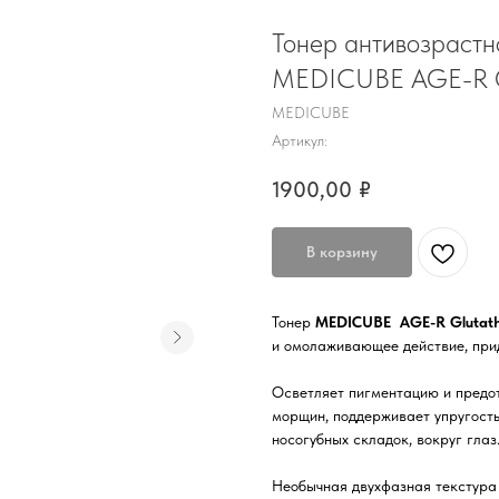
Тонер антивозрастн
MEDICUBE AGE-R Glu
MEDICUBE
Артикул:
1900,00
₽
В корзину
Тонер
MEDICUBE AGE-R Glutath
и омолаживающее действие, прид
Осветляет пигментацию и предо
морщин, поддерживает упругость
носогубных складок, вокруг глаз
Необычная двухфазная текстура