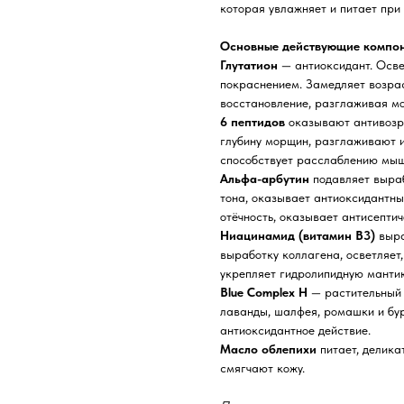
которая увлажняет и питает при
Основные действующие компон
Глутатион
— антиоксидант. Осве
покраснением. Замедляет возрас
восстановление, разглаживая м
6 пептидов
оказывают антивозр
глубину морщин, разглаживают и
способствует расслаблению мыш
Альфа-арбутин
подавляет выраб
тона, оказывает антиоксидантны
отёчность, оказывает антисептич
Ниацинамид (витамин B3)
выра
выработку коллагена, осветляет
укрепляет гидролипидную манти
Blue Complex H
— растительный 
лаванды, шалфея, ромашки и бур
антиоксидантное действие.
Масло облепихи
питает, делика
смягчают кожу.