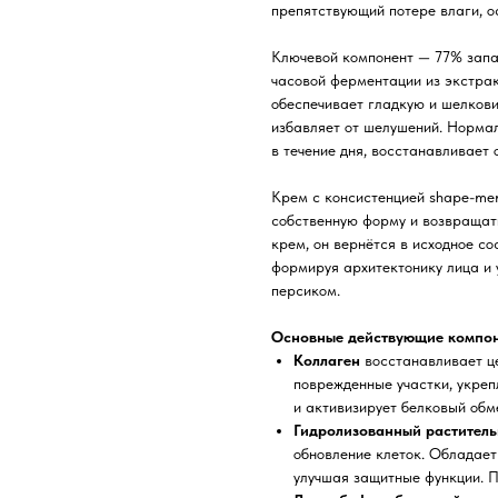
препятствующий потере влаги, о
Ключевой компонент — 77% зап
часовой ферментации из экстра
обеспечивает гладкую и шелкови
избавляет от шелушений. Нормал
в течение дня, восстанавливает
Крем с консистенцией shape-mem
собственную форму и возвращать
крем, он вернётся в исходное со
формируя архитектонику лица и 
персиком.
Основные действующие компон
Коллаген
восстанавливает ц
поврежденные участки, укреп
и активизирует белковый обм
Гидролизованный растител
обновление клеток. Обладае
улучшая защитные функции. П