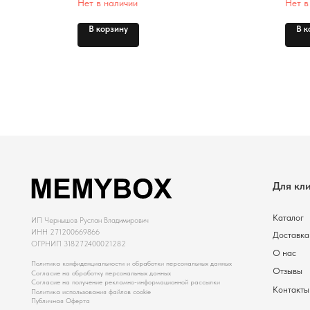
Нет в наличии
Нет в
Каталог
В корзину
В к
ИП Чернышов Руслан Владимирович
ИНН 271200669866
Доставка и оплата
ОГРНИП 318272400021282
О нас
Политика конфиденциальности и обработки персональных данных
Отзывы
Согласие на обработку персональных данных
Согласие на получение рекламно-информационной рассылки
Контакты
Политика использования файлов cookie
Публичная Оферта
MEMYBOX. Все права защищены