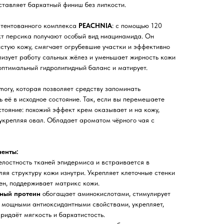
ставляет бархатный финиш без липкости.
атентованного комплекса
PEACHNIA
: с помощью 120
кт персика получают особый вид ниацинамида. Он
стую кожу, смягчает огрубевшие участки и эффективно
изует работу сальных жёлез и уменьшает жирность кожи
 оптимальный гидролипидный баланс и матирует.
ory, которая позволяет средству запоминать
 её в исходное состояние. Так, если вы перемешаете
стояние: похожий эффект крем оказывает и на кожу,
укрепляя овал. Обладает ароматом чёрного чая с
енты:
елостность тканей эпидермиса и встраивается в
ляя структуру кожи изнутри. Укрепляет клеточные стенки
ен, поддерживает матрикс кожи.
ьный протеин
обогащает аминокислотами, стимулирует
т мощными антиоксидантными свойствами, укрепляет,
ридаёт мягкость и бархатистость.