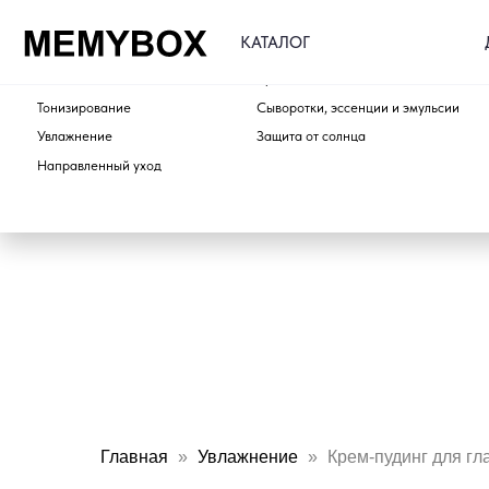
ДОСТАВ
КАТАЛОГ
ПО ТИПУ
ПО ЭТАПУ
Очищение
Кремы для лица и шеи
Тонизирование
Сыворотки, эссенции и эмульсии
Увлажнение
Защита от солнца
Направленный уход
Главная
Увлажнение
Крем-пудинг для гл