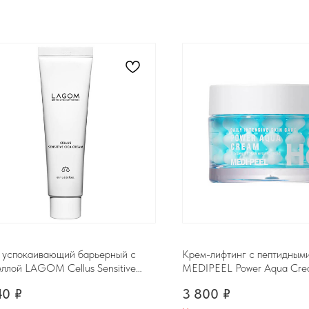
 успокаивающий барьерный с
Крем-лифтинг с пептидным
еллой LAGOM Cellus Sensitive
MEDIPEEL Power Aqua Cre
 Cream, 60ml
40
₽
3 800
₽
Контакты