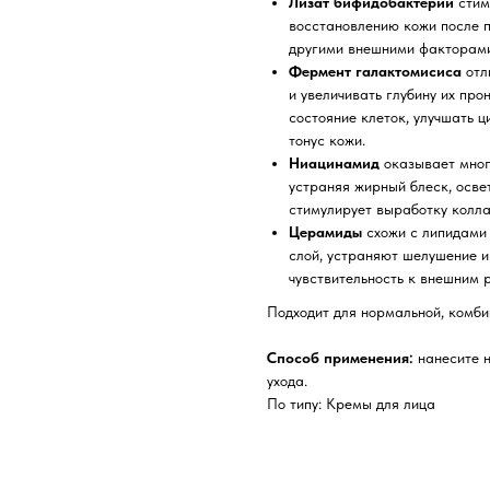
Лизат бифидобактерий
стим
восстановлению кожи после 
другими внешними факторами
Фермент галактомисиса
отл
и увеличивать глубину их пр
состояние клеток, улучшать 
тонус кожи.
Ниацинамид
оказывает мног
устраняя жирный блеск, осве
стимулирует выработку колла
Церамиды
схожи с липидами
слой, устраняют шелушение и
чувствительность к внешним 
Подходит для нормальной, комби
Способ применения:
нанесите 
ухода.
По типу: Кремы для лица