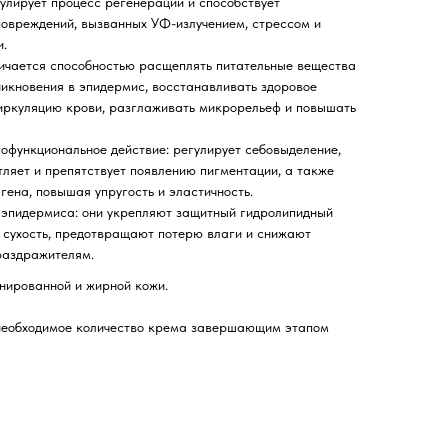
улирует процесс регенерации и способствует
повреждений, вызванных УФ-излучением, стрессом и
.
ичается способностью расщеплять питательные вещества
оникновения в эпидермис, восстанавливать здоровое
циркуляцию крови, разглаживать микрорельеф и повышать
офункциональное действие: регулирует себовыделение,
тляет и препятствует появлению пигментации, а также
гена, повышая упругость и эластичность.
 эпидермиса: они укрепляют защитный гидролипидный
 сухость, предотвращают потерю влаги и снижают
раздражителям.
нированной и жирной кожи.
необходимое количество крема завершающим этапом