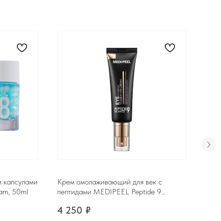
и капсулами
Крем омолаживающий для век с
Сыво
am, 50ml
пептидами MEDIPEEL Peptide 9
экст
Balance Eye Hyaluronic Volumy Eye
Peac
4 250
₽
1 6
Cream, 40ml