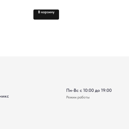
Нет 
Пн-Вс с 10:00 до 19:00
В корзину
В 
Режим работы
*Instagram (принадлежит компании Meta, признанной экстремистской и
запрещённой на территории РФ