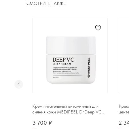
СМОТРИТЕ ТАКЖЕ
й с
Крем питательный витаминный для
Крем
RAIJOUR
сияния кожи MEDIPEEL Dr.Deep VC
цент
am, 50ml
Ultra Cream, 50ml
Cica
3 700
₽
2 3
Для клиента