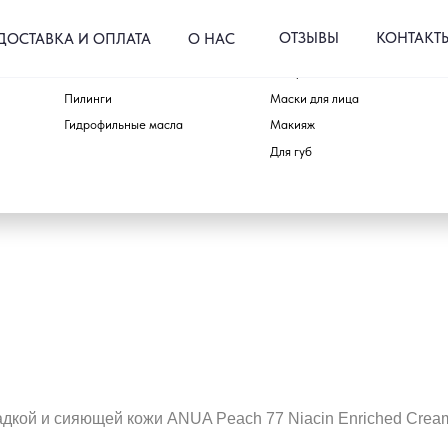
ОТЗЫВЫ
КОНТАКТЫ
КА И ОПЛАТА
О НАС
Пенки и гели
Тонеры и пэды
Для тела
Пилинги
Маски для лица
Для волос
Гидрофильные масла
Макияж
Аксессуары
Для губ
Наборы
адкой и сияющей кожи ANUA Peach 77 Niacin Enriched Crea